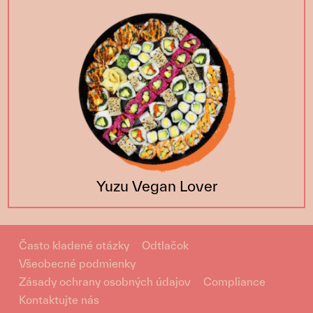
Yuzu Vegan Lover
Často kladené otázky
Odtlačok
Všeobecné podmienky
Zásady ochrany osobných údajov
Compliance
Kontaktujte nás