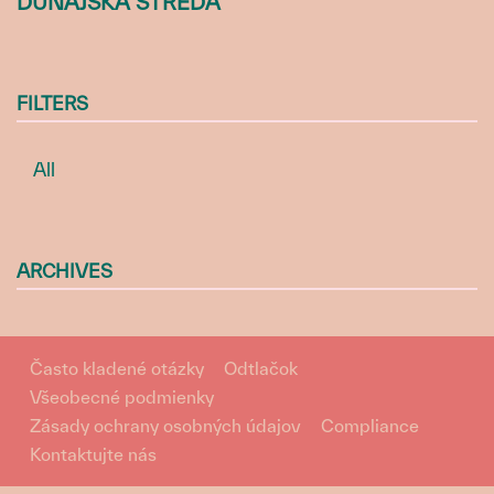
DUNAJSKA STREDA
FILTERS
All
ARCHIVES
Často kladené otázky
Odtlačok
Všeobecné podmienky
Zásady ochrany osobných údajov
Compliance
Kontaktujte nás