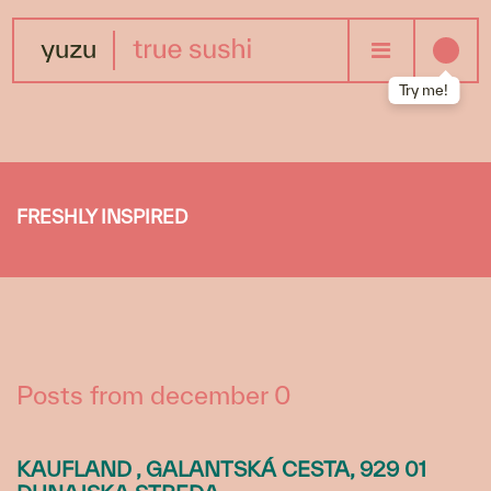
Skip
to
main
content
Try me!
FRESHLY INSPIRED
Posts from december 0
KAUFLAND , GALANTSKÁ CESTA, 929 01